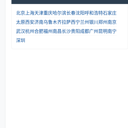
北京
上海
天津
重庆
哈尔滨
长春
沈阳
呼和浩特
石家庄
太原
西安
济南
乌鲁木齐
拉萨
西宁
兰州
银川
郑州
南京
武汉
杭州
合肥
福州
南昌
长沙
贵阳
成都
广州
昆明
南宁
深圳