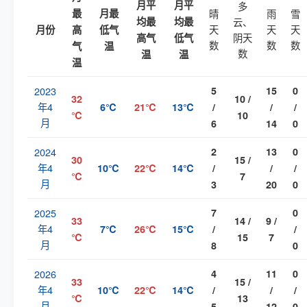
月平
月平
多
最
月最
晴
雨
雪
均最
均最
云、
天
天
天
月份
高
低气
阴天
高气
低气
数
数
数
气
温
数
温
温
温
2023
5
15
0
32
10 /
年4
6℃
21℃
13℃
/
/
/
℃
10
月
6
14
0
2024
2
13
0
30
15 /
年4
10℃
22℃
14℃
/
/
/
℃
7
月
3
20
0
2025
7
0
33
14 /
9 /
年4
7℃
26℃
15℃
/
/
℃
15
7
月
8
0
2026
4
11
0
33
15 /
年4
10℃
22℃
14℃
/
/
/
℃
13
月
5
12
0