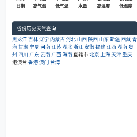
日期
高气温
低气温
水量
高温度
低温度
省份历史天气查询
黑龙江
吉林
辽宁
内蒙古
河北
山西
陕西
山东
新疆
西藏
青
海
甘肃
宁夏
河南
江苏
湖北
浙江
安徽
福建
江西
湖南
贵
州
四川
广东
云南
广西
海南
直辖市
北京
上海
天津
重庆
港澳台
香港
澳门
台湾