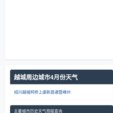
越城周边城市4月份天气
绍兴
越城
柯桥
上虞
新昌
诸暨
嵊州
主要城市历史天气预报查询