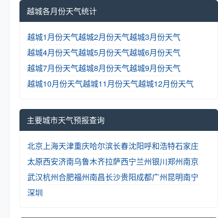
越城各月份天气统计
越城1月份天气
越城2月份天气
越城3月份天气
越城4月份天气
越城5月份天气
越城6月份天气
越城7月份天气
越城8月份天气
越城9月份天气
越城10月份天气
越城11月份天气
越城12月份天气
主要城市天气预报查询
北京
上海
天津
重庆
哈尔滨
长春
沈阳
呼和浩特
石家庄
太原
西安
济南
乌鲁木齐
拉萨
西宁
兰州
银川
郑州
南京
武汉
杭州
合肥
福州
南昌
长沙
贵阳
成都
广州
昆明
南宁
深圳