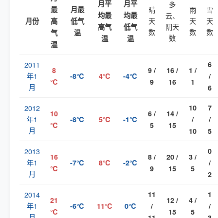
月平
月平
多
最
月最
晴
雨
雪
均最
均最
云、
天
天
天
月份
高
低气
阴天
高气
低气
数
数
数
气
温
数
温
温
温
2011
6
8
9 /
16 /
1 /
年1
-8℃
4℃
-4℃
/
℃
9
16
1
月
6
2012
10
7
10
6 /
14 /
年1
-8℃
5℃
-1℃
/
/
℃
5
15
月
10
5
2013
0
16
8 /
20 /
3 /
年1
-7℃
8℃
-2℃
/
℃
9
15
5
月
2
2014
11
1
21
12 /
4 /
年1
-6℃
11℃
0℃
/
/
℃
15
5
月
11
3