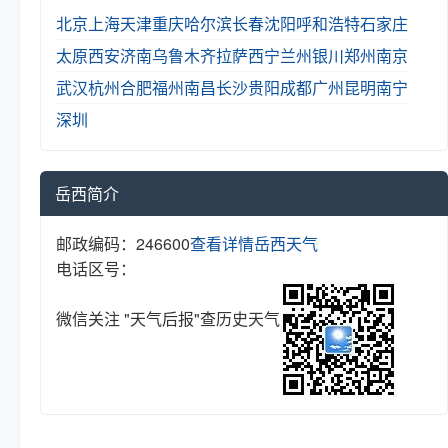
北京
上海
天津
重庆
哈尔滨
长春
沈阳
呼和浩特
石家庄
太原
西安
济南
乌鲁木齐
拉萨
西宁
兰州
银川
郑州
南京
武汉
杭州
合肥
福州
南昌
长沙
贵阳
成都
广州
昆明
南宁
深圳
岳西简介
邮政编码：246600
查看详情
岳西天气
电话区号：
微信关注 "天气后报"查历史天气