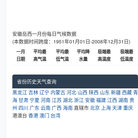
安徽岳西一月份每日气候数据
(本数据时间跨度：1951年01月01日-2008年12月31日)
一月
平均最
平均最
平均降
极端最
极端最
日期
高气温
低气温
水量
高温度
低温度
省份历史天气查询
黑龙江
吉林
辽宁
内蒙古
河北
山西
陕西
山东
新疆
西藏
青
海
甘肃
宁夏
河南
江苏
湖北
浙江
安徽
福建
江西
湖南
贵
州
四川
广东
云南
广西
海南
直辖市
北京
上海
天津
重庆
港澳台
香港
澳门
台湾