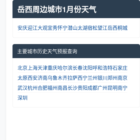
岳西周边城市1月份天气
安庆
迎江
大观
宜秀
怀宁
潜山
太湖
宿松
望江
岳西
桐城
主要城市历史天气预报查询
北京
上海
天津
重庆
哈尔滨
长春
沈阳
呼和浩特
石家庄
太原
西安
济南
乌鲁木齐
拉萨
西宁
兰州
银川
郑州
南京
武汉
杭州
合肥
福州
南昌
长沙
贵阳
成都
广州
昆明
南宁
深圳