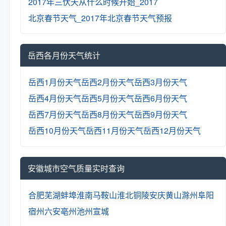
2017年三伏天从什么时候开始_2017
北京春节天气_2017年北京春节天气预报
岳西各月份天气统计
岳西1月份天气
岳西2月份天气
岳西3月份天气
岳西4月份天气
岳西5月份天气
岳西6月份天气
岳西7月份天气
岳西8月份天气
岳西9月份天气
岳西10月份天气
岳西11月份天气
岳西12月份天气
安徽城市空气质量实时查询
合肥
芜湖
蚌埠
淮南
马鞍山
淮北
铜陵
安庆
黄山
滁州
阜阳
宿州
六安
亳州
池州
宣城