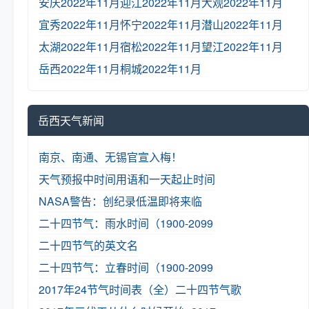
安庆2022年11月
迎江2022年11月
大观2022年11月
宜秀2022年11月
怀宁2022年11月
潜山2022年11月
太湖2022年11月
宿松2022年11月
望江2022年11月
岳西2022年11月
桐城2022年11月
岳西天气新闻
南京、南通、无锡官宣入梅！
天气预报中时间用语和一天起止时间
NASA警告：创纪录低温即将来临
二十四节气：雨水时间（1900-2099
二十四节气的英文名
二十四节气：立春时间（1900-2099
2017年24节气时间表（全）
二十四节气歌