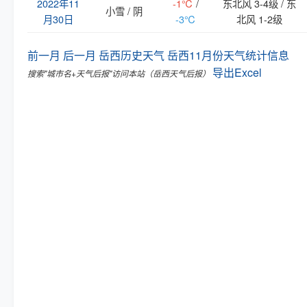
2022年11
-1℃
/
东北风 3-4级 / 东
小雪 / 阴
月30日
-3℃
北风 1-2级
前一月
后一月
岳西历史天气
岳西11月份天气统计信息
导出Excel
搜索"城市名+天气后报"访问本站（岳西天气后报）