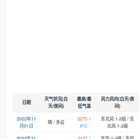
天气状况(白
最高/最
风力风向(白天/夜
日期
天/夜间)
低气温
间)
2022年11
22℃
/
东北风 1-2级 / 东
晴 / 多云
月01日
8℃
北风 1-2级
2022年11
21℃
/
东风 1-2级 / 东风