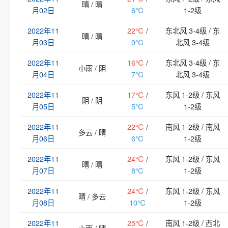
晴 / 晴
月02日
6℃
1-2级
2022年11
22℃
/
东北风 3-4级 / 东
晴 / 晴
月03日
9℃
北风 3-4级
2022年11
16℃
/
东北风 3-4级 / 东
小雨 / 阴
月04日
7℃
北风 3-4级
2022年11
17℃
/
东风 1-2级 / 东风
阴 / 阴
月05日
5℃
1-2级
2022年11
22℃
/
南风 1-2级 / 南风
多云 / 晴
月06日
6℃
1-2级
2022年11
24℃
/
东风 1-2级 / 东风
晴 / 晴
月07日
8℃
1-2级
2022年11
24℃
/
东风 1-2级 / 东风
晴 / 多云
月08日
10℃
1-2级
2022年11
25℃
/
南风 1-2级 / 西北