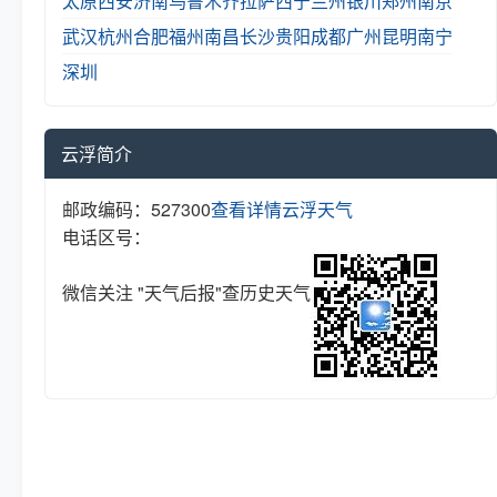
太原
西安
济南
乌鲁木齐
拉萨
西宁
兰州
银川
郑州
南京
武汉
杭州
合肥
福州
南昌
长沙
贵阳
成都
广州
昆明
南宁
深圳
云浮简介
邮政编码：527300
查看详情
云浮天气
电话区号：
微信关注 "天气后报"查历史天气