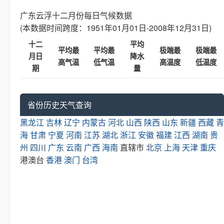
广东云浮十二月份每日气候数据
(本数据时间跨度：1951年01月01日-2008年12月31日)
十二
平均
平均最
平均最
极端最
极端最
月日
降水
高气温
低气温
高温度
低温度
期
量
省份历史天气查询
黑龙江
吉林
辽宁
内蒙古
河北
山西
陕西
山东
新疆
西藏
青
海
甘肃
宁夏
河南
江苏
湖北
浙江
安徽
福建
江西
湖南
贵
州
四川
广东
云南
广西
海南
直辖市
北京
上海
天津
重庆
港澳台
香港
澳门
台湾