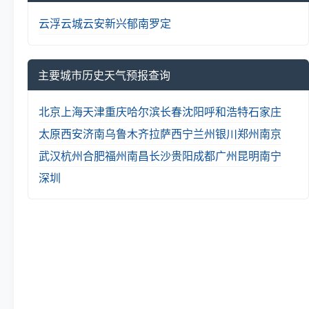
云浮
云城
云安
新兴
郁南
罗定
主要城市历史天气预报查询
北京
上海
天津
重庆
哈尔滨
长春
沈阳
呼和浩特
石家庄
太原
西安
济南
乌鲁木齐
拉萨
西宁
兰州
银川
郑州
南京
武汉
杭州
合肥
福州
南昌
长沙
贵阳
成都
广州
昆明
南宁
深圳