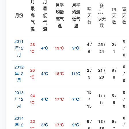
月
月
月平
月平
多
最
最
晴
雨
雪
均最
均最
云、
天
天
天
月份
高
低
阴天
高气
低气
数
数
数
气
气
数
温
温
温
温
2011
0
23
4 /
25 /
2 /
年12
4℃
19℃
9℃
/
℃
6
24
1
月
0
2012
0
26
2 /
21 /
8 /
年12
4℃
18℃
11℃
/
℃
3
20
8
月
0
2013
15
0
24
11 /
5 /
年12
4℃
17℃
7℃
/
/
℃
11
5
月
15
0
2014
0
22
9 /
13 /
9 /
年12
3℃
17℃
9℃
/
℃
6
18
7