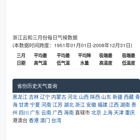
浙江云和三月份每日气候数据
(本数据时间跨度：1951年01月01日-2008年12月31日)
三月
平均最
平均最
平均降
极端最
极端最
日期
高气温
低气温
水量
高温度
低温度
省份历史天气查询
黑龙江
吉林
辽宁
内蒙古
河北
山西
陕西
山东
新疆
西藏
青
海
甘肃
宁夏
河南
江苏
湖北
浙江
安徽
福建
江西
湖南
贵
州
四川
广东
云南
广西
海南
直辖市
北京
上海
天津
重庆
港澳台
香港
澳门
台湾