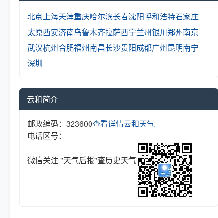
北京
上海
天津
重庆
哈尔滨
长春
沈阳
呼和浩特
石家庄
太原
西安
济南
乌鲁木齐
拉萨
西宁
兰州
银川
郑州
南京
武汉
杭州
合肥
福州
南昌
长沙
贵阳
成都
广州
昆明
南宁
深圳
云和简介
邮政编码：323600
查看详情
云和天气
电话区号：
微信关注 "天气后报"查历史天气