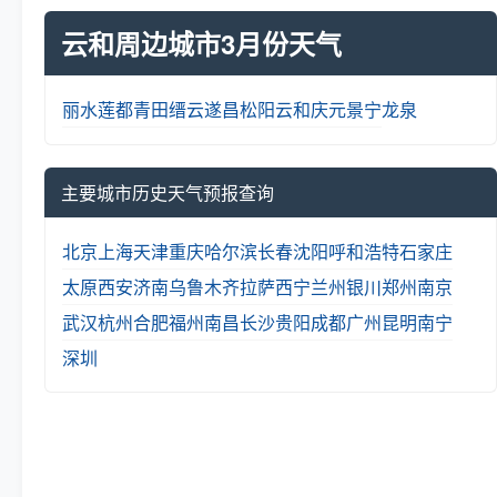
云和周边城市3月份天气
丽水
莲都
青田
缙云
遂昌
松阳
云和
庆元
景宁
龙泉
主要城市历史天气预报查询
北京
上海
天津
重庆
哈尔滨
长春
沈阳
呼和浩特
石家庄
太原
西安
济南
乌鲁木齐
拉萨
西宁
兰州
银川
郑州
南京
武汉
杭州
合肥
福州
南昌
长沙
贵阳
成都
广州
昆明
南宁
深圳