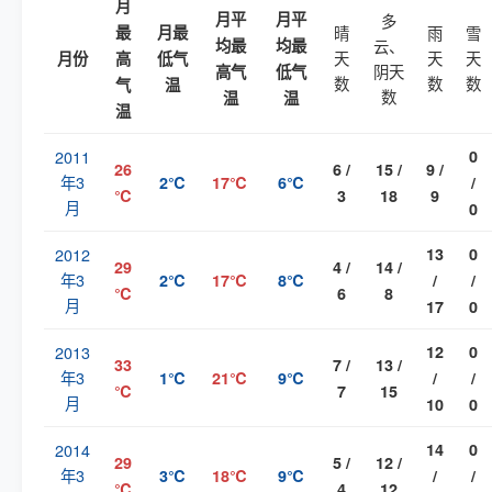
月
月平
月平
多
最
月最
晴
雨
雪
均最
均最
云、
天
天
天
月份
高
低气
阴天
高气
低气
数
数
数
气
温
数
温
温
温
2011
0
26
6 /
15 /
9 /
年3
2℃
17℃
6℃
/
℃
3
18
9
月
0
2012
13
0
29
4 /
14 /
年3
2℃
17℃
8℃
/
/
℃
6
8
月
17
0
2013
12
0
33
7 /
13 /
年3
1℃
21℃
9℃
/
/
℃
7
15
月
10
0
2014
14
0
29
5 /
12 /
年3
3℃
18℃
9℃
/
/
℃
4
12