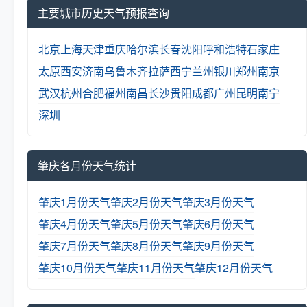
主要城市历史天气预报查询
北京
上海
天津
重庆
哈尔滨
长春
沈阳
呼和浩特
石家庄
太原
西安
济南
乌鲁木齐
拉萨
西宁
兰州
银川
郑州
南京
武汉
杭州
合肥
福州
南昌
长沙
贵阳
成都
广州
昆明
南宁
深圳
肇庆各月份天气统计
肇庆1月份天气
肇庆2月份天气
肇庆3月份天气
肇庆4月份天气
肇庆5月份天气
肇庆6月份天气
肇庆7月份天气
肇庆8月份天气
肇庆9月份天气
肇庆10月份天气
肇庆11月份天气
肇庆12月份天气