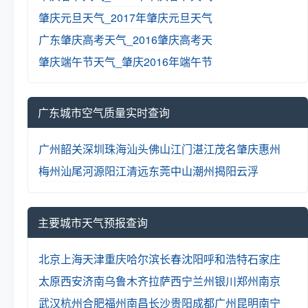
肇庆元旦天气_2017年肇庆元旦天气
广东肇庆高考天气_2016肇庆高考天
肇庆端午节天气_肇庆2016年端午节
广东城市空气质量实时查询
广州
韶关
深圳
珠海
汕头
佛山
江门
湛江
茂名
肇庆
惠州
梅州
汕尾
河源
阳江
清远
东莞
中山
潮州
揭阳
云浮
主要城市天气预报查询
北京
上海
天津
重庆
哈尔滨
长春
沈阳
呼和浩特
石家庄
太原
西安
济南
乌鲁木齐
拉萨
西宁
兰州
银川
郑州
南京
武汉
杭州
合肥
福州
南昌
长沙
贵阳
成都
广州
昆明
南宁