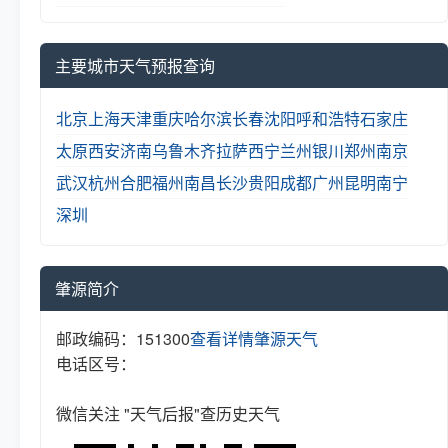
主要城市天气预报查询
北京
上海
天津
重庆
哈尔滨
长春
沈阳
呼和浩特
石家庄
太原
西安
济南
乌鲁木齐
拉萨
西宁
兰州
银川
郑州
南京
武汉
杭州
合肥
福州
南昌
长沙
贵阳
成都
广州
昆明
南宁
深圳
肇源简介
邮政编码：151300
查看详情
肇源天气
电话区号：
微信关注 "天气后报"查历史天气