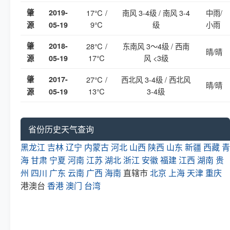
肇
2019-
17℃ /
南风 3-4级 / 南风 3-4
中雨/
9℃
级
小雨
源
05-19
肇
2018-
28℃ /
东南风 3～4级 / 西南
晴/晴
17℃
风 <3级
源
05-19
肇
2017-
27℃ /
西北风 3-4级 / 西北风
晴/晴
13℃
3-4级
源
05-19
省份历史天气查询
黑龙江
吉林
辽宁
内蒙古
河北
山西
陕西
山东
新疆
西藏
青
海
甘肃
宁夏
河南
江苏
湖北
浙江
安徽
福建
江西
湖南
贵
州
四川
广东
云南
广西
海南
直辖市
北京
上海
天津
重庆
港澳台
香港
澳门
台湾