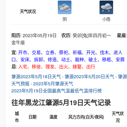
天气状况
阴
小雨
阳历
: 2023年05月19日
农历
: 癸卯[兔]年四月初一
星座
:
金牛座
宜
:
开市、交易、立券、祭祀、祈福、开光、伐木、进人
口、安床、拆卸、修造、动土、栽种、破土、移柩、安葬
忌
:
入宅、移徙、理发、出火、嫁娶、出行
肇源2023年5月18日天气
-
肇源2023年5月20日天气
-
肇源
天气预报
-
2023年5月肇源天气
2023年5月19日全国最高气温最低气温排行榜
往年黑龙江肇源5月19日天气记录
城
天气状
日期
温度
风力方向(白天/夜间)
市
况