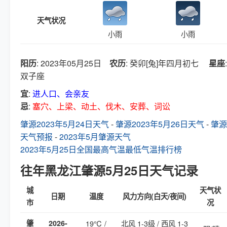
天气状况
小雨
小雨
阳历
: 2023年05月25日
农历
: 癸卯[兔]年四月初七
星座
:
双子座
宜
:
进人口、会亲友
忌
:
塞穴、上梁、动土、伐木、安葬、词讼
肇源2023年5月24日天气
-
肇源2023年5月26日天气
-
肇源
天气预报
-
2023年5月肇源天气
2023年5月25日全国最高气温最低气温排行榜
往年黑龙江肇源5月25日天气记录
城
天气状
日期
温度
风力方向(白天/夜间)
市
况
肇
2026-
19℃ /
北风 1-3级 / 西风 1-3