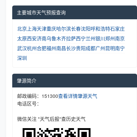
主要城市天气预报查询
北京
上海
天津
重庆
哈尔滨
长春
沈阳
呼和浩特
石家庄
太原
西安
济南
乌鲁木齐
拉萨
西宁
兰州
银川
郑州
南京
武汉
杭州
合肥
福州
南昌
长沙
贵阳
成都
广州
昆明
南宁
深圳
肇源简介
邮政编码：151300
查看详情
肇源天气
电话区号：
微信关注 "天气后报"查历史天气