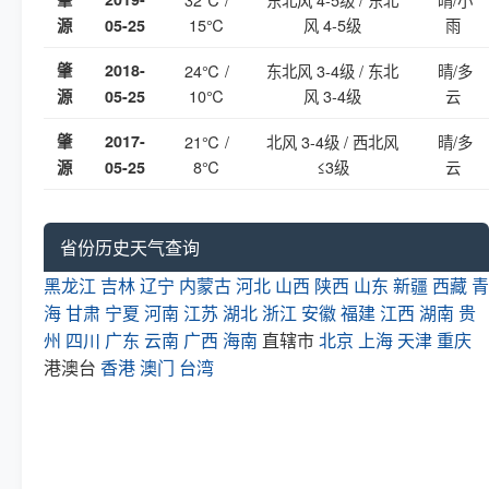
15℃
风 4-5级
雨
源
05-25
肇
2018-
24℃ /
东北风 3-4级 / 东北
晴/多
10℃
风 3-4级
云
源
05-25
肇
2017-
21℃ /
北风 3-4级 / 西北风
晴/多
8℃
≤3级
云
源
05-25
省份历史天气查询
黑龙江
吉林
辽宁
内蒙古
河北
山西
陕西
山东
新疆
西藏
青
海
甘肃
宁夏
河南
江苏
湖北
浙江
安徽
福建
江西
湖南
贵
州
四川
广东
云南
广西
海南
直辖市
北京
上海
天津
重庆
港澳台
香港
澳门
台湾