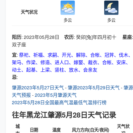
天气状况
多云
多云
阳历
: 2023年05月28日
农历
: 癸卯[兔]年四月初十
星座
:
双子座
宜
:
祭祀、祈福、求嗣、开光、解除、合帐、冠笄、伐木、
架马、作梁、修造、进人口、嫁娶、裁衣、合帐、安床、
动土、起基、上梁、竖柱、放水、会亲友
忌
:
肇源2023年5月27日天气
-
肇源2023年5月29日天气
-
肇源
天气预报
-
2023年5月肇源天气
2023年5月28日全国最高气温最低气温排行榜
往年黑龙江肇源5月28日天气记录
城
天气状
日期
温度
风力方向(白天/夜间)