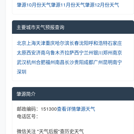
肇源10月份天气
肇源11月份天气
肇源12月份天气
主要城市天气预报查询
北京
上海
天津
重庆
哈尔滨
长春
沈阳
呼和浩特
石家庄
太原
西安
济南
乌鲁木齐
拉萨
西宁
兰州
银川
郑州
南京
武汉
杭州
合肥
福州
南昌
长沙
贵阳
成都
广州
昆明
南宁
深圳
肇源简介
邮政编码：151300
查看详情
肇源天气
电话区号：
微信关注 "天气后报"查历史天气