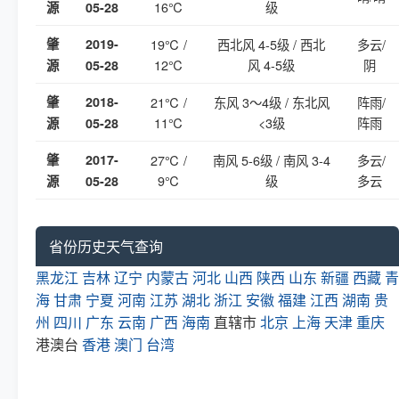
16℃
级
源
05-28
肇
2019-
19℃ /
西北风 4-5级 / 西北
多云/
12℃
风 4-5级
阴
源
05-28
肇
2018-
21℃ /
东风 3～4级 / 东北风
阵雨/
11℃
<3级
阵雨
源
05-28
肇
2017-
27℃ /
南风 5-6级 / 南风 3-4
多云/
9℃
级
多云
源
05-28
省份历史天气查询
黑龙江
吉林
辽宁
内蒙古
河北
山西
陕西
山东
新疆
西藏
青
海
甘肃
宁夏
河南
江苏
湖北
浙江
安徽
福建
江西
湖南
贵
州
四川
广东
云南
广西
海南
直辖市
北京
上海
天津
重庆
港澳台
香港
澳门
台湾