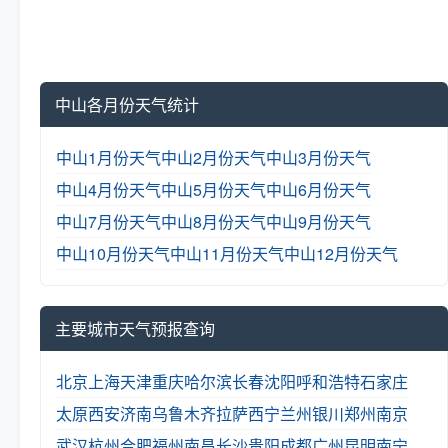
中山各月份天气统计
中山1月份天气
中山2月份天气
中山3月份天气
中山4月份天气
中山5月份天气
中山6月份天气
中山7月份天气
中山8月份天气
中山9月份天气
中山10月份天气
中山11月份天气
中山12月份天气
主要城市天气预报查询
北京
上海
天津
重庆
哈尔滨
长春
沈阳
呼和浩特
石家庄
太原
西安
济南
乌鲁木齐
拉萨
西宁
兰州
银川
郑州
南京
武汉
杭州
合肥
福州
南昌
长沙
贵阳
成都
广州
昆明
南宁