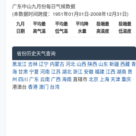
广东中山九月份每日气候数据
(本数据时间跨度：1951年01月01日-2008年12月31日)
九月
平均最
平均最
平均降
极端最
极端最
日期
高气温
低气温
水量
高温度
低温度
省份历史天气查询
黑龙江
吉林
辽宁
内蒙古
河北
山西
陕西
山东
新疆
西藏
青
海
甘肃
宁夏
河南
江苏
湖北
浙江
安徽
福建
江西
湖南
贵
州
四川
广东
云南
广西
海南
直辖市
北京
上海
天津
重庆
港澳台
香港
澳门
台湾