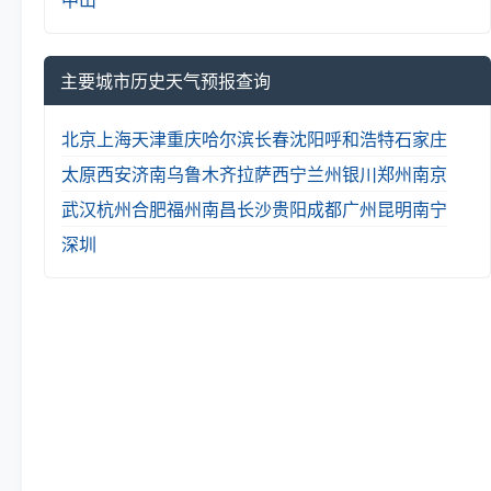
主要城市历史天气预报查询
北京
上海
天津
重庆
哈尔滨
长春
沈阳
呼和浩特
石家庄
太原
西安
济南
乌鲁木齐
拉萨
西宁
兰州
银川
郑州
南京
武汉
杭州
合肥
福州
南昌
长沙
贵阳
成都
广州
昆明
南宁
深圳