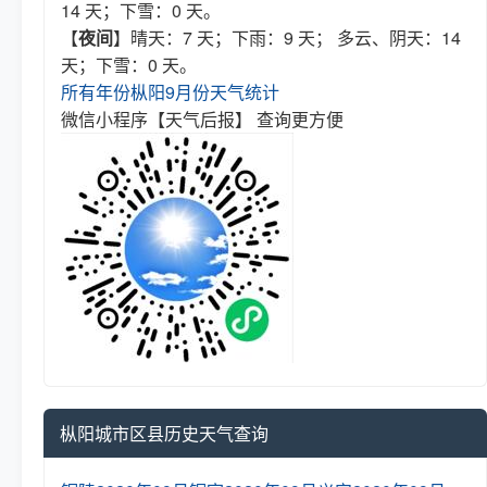
14 天；下雪：0 天。
【
夜间
】晴天：7 天；下雨：9 天； 多云、阴天：14
天；下雪：0 天。
所有年份枞阳9月份天气统计
微信小程序【天气后报】 查询更方便
枞阳城市区县历史天气查询