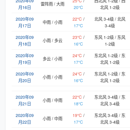
2020年09
25℃
/
西北风 1-2级 / 西
雷阵雨 / 大雨
月16日
20℃
北风 1-2级
2020年09
22℃
/
北风 3-4级 / 北风
中雨 / 小雨
月17日
17℃
3-4级
2020年09
23℃
/
东风 1-2级 / 东风
小雨 / 多云
月18日
16℃
1-2级
2020年09
24℃
/
东北风 1-2级 / 东
多云 / 小雨
月19日
17℃
北风 1-2级
2020年09
24℃
/
东北风 1-2级 / 东
小雨 / 小雨
月20日
16℃
北风 1-2级
2020年09
22℃
/
东北风 3-4级 / 东
小雨 / 中雨
月21日
18℃
北风 3-4级
2020年09
19℃
/
东北风 3-4级 / 东
小雨 / 中雨
月22日
17℃
北风 3-4级