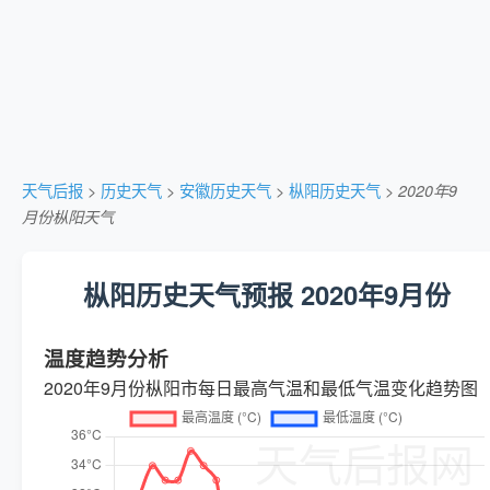
天气后报
>
历史天气
>
安徽历史天气
>
枞阳历史天气
>
2020年9
月份枞阳天气
枞阳历史天气预报 2020年9月份
温度趋势分析
2020年9月份枞阳市每日最高气温和最低气温变化趋势图