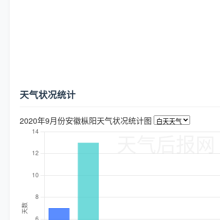
天气状况统计
2020年9月份安徽枞阳天气状况统计图