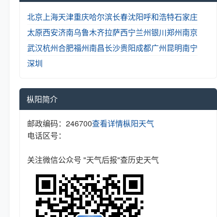
北京
上海
天津
重庆
哈尔滨
长春
沈阳
呼和浩特
石家庄
太原
西安
济南
乌鲁木齐
拉萨
西宁
兰州
银川
郑州
南京
武汉
杭州
合肥
福州
南昌
长沙
贵阳
成都
广州
昆明
南宁
深圳
枞阳简介
邮政编码：246700
查看详情
枞阳天气
电话区号：
关注微信公众号 "天气后报"查历史天气