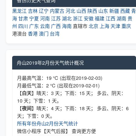
省份历史天气查询
黑龙江
吉林
辽宁
内蒙古
河北
山西
陕西
山东
新疆
西藏
青
海
甘肃
宁夏
河南
江苏
湖北
浙江
安徽
福建
江西
湖南
贵
州
四川
广东
云南
广西
海南
直辖市
北京
上海
天津
重庆
港澳台
香港
澳门
台湾
舟山2019年2月份天气统计概况
月最高气温：19 ℃ (出现在2019-02-03)
月最低气温：2 ℃ (出现在2019-02-01)
【
白天
】晴天：3 天；下雨：15 天； 多云、阴天：
10 天；下雪：1 天。
【
夜间
】晴天：4 天；下雨：18 天； 多云、阴天：6
天；下雪：0 天。
所有年份舟山2月份天气统计
微信小程序【天气后报】 查询更方便