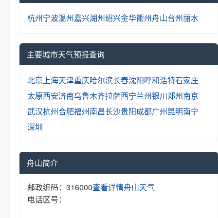
杭州
宁波
温州
嘉兴
湖州
绍兴
金华
衢州
舟山
台州
丽水
主要城市天气预报查询
北京
上海
天津
重庆
哈尔滨
长春
沈阳
呼和浩特
石家庄
太原
西安
济南
乌鲁木齐
拉萨
西宁
兰州
银川
郑州
南京
武汉
杭州
合肥
福州
南昌
长沙
贵阳
成都
广州
昆明
南宁
深圳
舟山简介
邮政编码：316000
查看详情
舟山天气
电话区号：