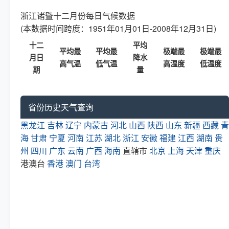
浙江诸暨十二月份每日气候数据
(本数据时间跨度：1951年01月01日-2008年12月31日)
十二
平均
平均最
平均最
极端最
极端最
月日
降水
高气温
低气温
高温度
低温度
期
量
省份历史天气查询
黑龙江
吉林
辽宁
内蒙古
河北
山西
陕西
山东
新疆
西藏
青
海
甘肃
宁夏
河南
江苏
湖北
浙江
安徽
福建
江西
湖南
贵
州
四川
广东
云南
广西
海南
直辖市
北京
上海
天津
重庆
港澳台
香港
澳门
台湾