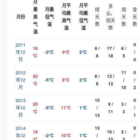
月
月平
月平
多
最
月最
晴
雨
雪
均最
均最
云、
天
天
天
月份
高
低气
阴天
高气
低气
数
数
数
气
温
数
温
温
温
2011
0
16
8 /
17 /
6 /
年12
-2℃
9℃
2℃
/
℃
8
18
5
月
0
2012
11
0
20
8 /
12 /
年12
-5℃
9℃
2℃
/
/
℃
8
12
月
10
2
2013
15
0
20
9 /
3 /
年12
-5℃
11℃
1℃
/
/
℃
11
3
月
13
1
2014
13
0
18
16 /
2 /
年12
-2℃
10℃
1℃
/
/
℃
15
2