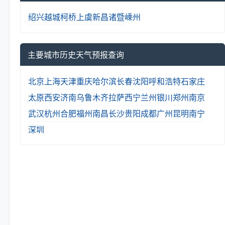
绍兴
越城
柯桥
上虞
新昌
诸暨
嵊州
主要城市历史天气预报查询
北京
上海
天津
重庆
哈尔滨
长春
沈阳
呼和浩特
石家庄
太原
西安
济南
乌鲁木齐
拉萨
西宁
兰州
银川
郑州
南京
武汉
杭州
合肥
福州
南昌
长沙
贵阳
成都
广州
昆明
南宁
深圳