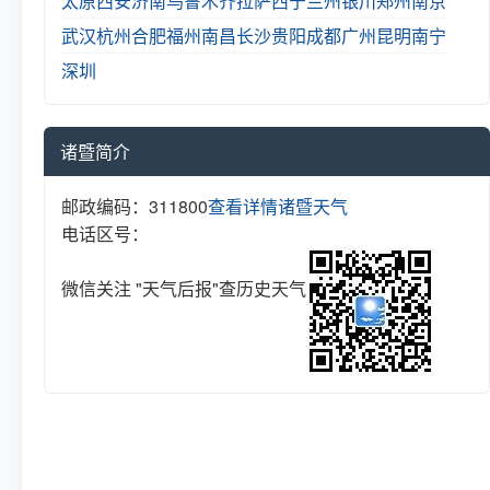
太原
西安
济南
乌鲁木齐
拉萨
西宁
兰州
银川
郑州
南京
武汉
杭州
合肥
福州
南昌
长沙
贵阳
成都
广州
昆明
南宁
深圳
诸暨简介
邮政编码：311800
查看详情
诸暨天气
电话区号：
微信关注 "天气后报"查历史天气