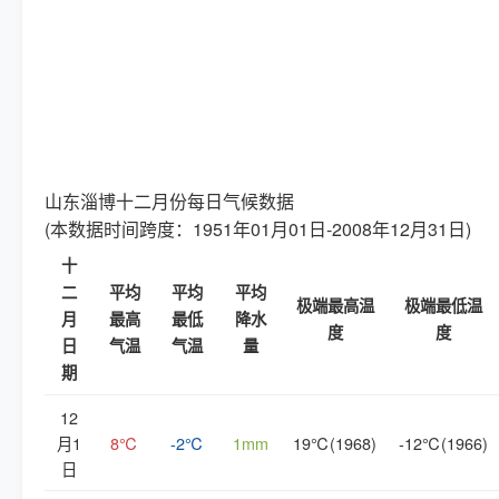
山东淄博十二月份每日气候数据
(本数据时间跨度：1951年01月01日-2008年12月31日)
十
二
平均
平均
平均
极端最高温
极端最低温
月
最高
最低
降水
度
度
日
气温
气温
量
期
12
月1
8℃
-2℃
1mm
19℃(1968)
-12℃(1966)
日