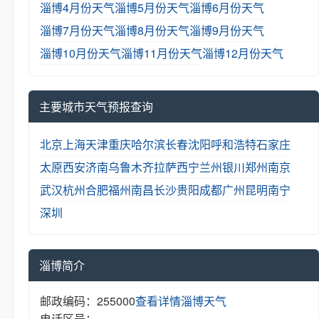
淄博4月份天气
淄博5月份天气
淄博6月份天气
淄博7月份天气
淄博8月份天气
淄博9月份天气
淄博10月份天气
淄博11月份天气
淄博12月份天气
主要城市天气预报查询
北京
上海
天津
重庆
哈尔滨
长春
沈阳
呼和浩特
石家庄
太原
西安
济南
乌鲁木齐
拉萨
西宁
兰州
银川
郑州
南京
武汉
杭州
合肥
福州
南昌
长沙
贵阳
成都
广州
昆明
南宁
深圳
淄博简介
邮政编码：255000
查看详情
淄博天气
电话区号：