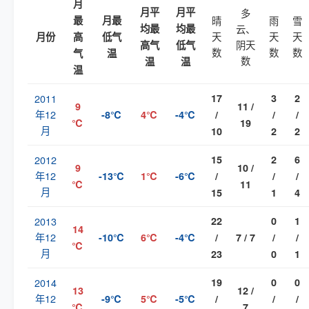
月
月平
月平
多
最
月最
晴
雨
雪
均最
均最
云、
天
天
天
月份
高
低气
阴天
高气
低气
数
数
数
气
温
数
温
温
温
2011
17
3
2
9
11 /
年12
-8℃
4℃
-4℃
/
/
/
℃
19
月
10
2
2
2012
15
2
6
9
10 /
年12
-13℃
1℃
-6℃
/
/
/
℃
11
月
15
1
4
2013
22
0
1
14
年12
-10℃
6℃
-4℃
/
7 / 7
/
/
℃
月
23
0
1
2014
19
0
0
13
12 /
年12
-9℃
5℃
-5℃
/
/
/
℃
7