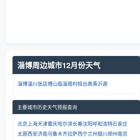
淄博周边城市12月份天气
淄博
淄川
张店
博山
临淄
周村
桓台
高青
沂源
主要城市历史天气预报查询
北京
上海
天津
重庆
哈尔滨
长春
沈阳
呼和浩特
石家庄
太原
西安
济南
乌鲁木齐
拉萨
西宁
兰州
银川
郑州
南京