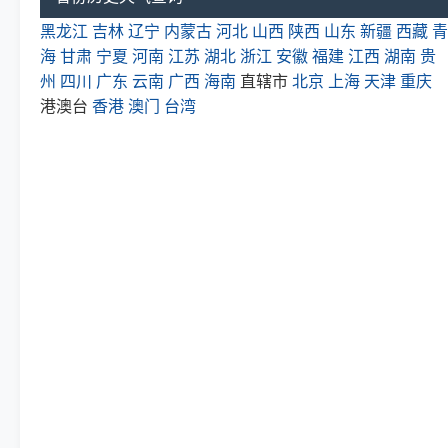
黑龙江
吉林
辽宁
内蒙古
河北
山西
陕西
山东
新疆
西藏
青
海
甘肃
宁夏
河南
江苏
湖北
浙江
安徽
福建
江西
湖南
贵
州
四川
广东
云南
广西
海南
直辖市
北京
上海
天津
重庆
港澳台
香港
澳门
台湾