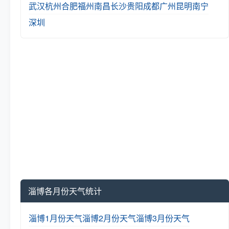
武汉
杭州
合肥
福州
南昌
长沙
贵阳
成都
广州
昆明
南宁
深圳
淄博各月份天气统计
淄博1月份天气
淄博2月份天气
淄博3月份天气