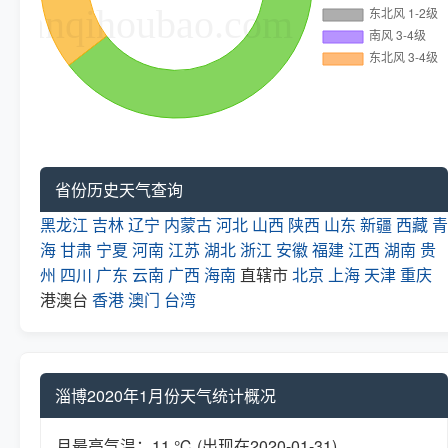
省份历史天气查询
黑龙江
吉林
辽宁
内蒙古
河北
山西
陕西
山东
新疆
西藏
青
海
甘肃
宁夏
河南
江苏
湖北
浙江
安徽
福建
江西
湖南
贵
州
四川
广东
云南
广西
海南
直辖市
北京
上海
天津
重庆
港澳台
香港
澳门
台湾
淄博2020年1月份天气统计概况
月最高气温：11 ℃ (出现在2020-01-31)