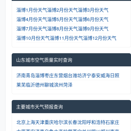
淄博1月份天气
淄博2月份天气
淄博3月份天气
淄博4月份天气
淄博5月份天气
淄博6月份天气
淄博7月份天气
淄博8月份天气
淄博9月份天气
淄博10月份天气
淄博11月份天气
淄博12月份天气
山东城市空气质量实时查询
济南
青岛
淄博
枣庄
东营
烟台
潍坊
济宁
泰安
威海
日照
莱芜
临沂
德州
聊城
滨州
菏泽
主要城市天气预报查询
北京
上海
天津
重庆
哈尔滨
长春
沈阳
呼和浩特
石家庄