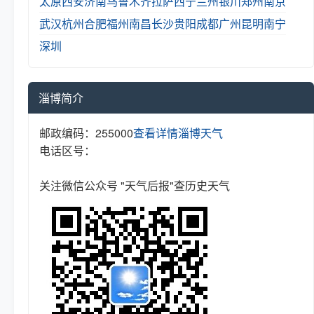
太原
西安
济南
乌鲁木齐
拉萨
西宁
兰州
银川
郑州
南京
武汉
杭州
合肥
福州
南昌
长沙
贵阳
成都
广州
昆明
南宁
深圳
淄博简介
邮政编码：255000
查看详情
淄博天气
电话区号：
关注微信公众号 "天气后报"查历史天气