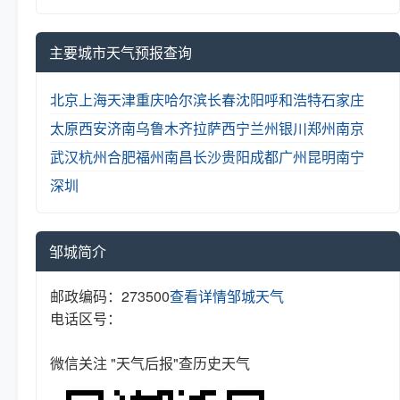
主要城市天气预报查询
北京
上海
天津
重庆
哈尔滨
长春
沈阳
呼和浩特
石家庄
太原
西安
济南
乌鲁木齐
拉萨
西宁
兰州
银川
郑州
南京
武汉
杭州
合肥
福州
南昌
长沙
贵阳
成都
广州
昆明
南宁
深圳
邹城简介
邮政编码：273500
查看详情
邹城天气
电话区号：
微信关注 "天气后报"查历史天气