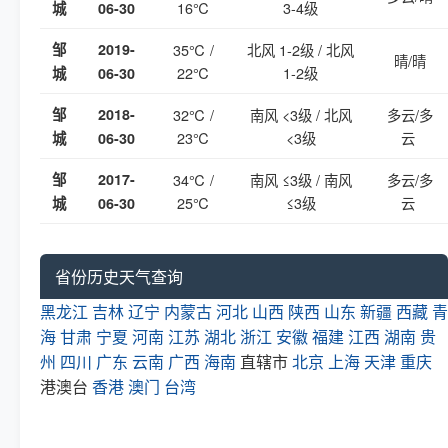
16℃
3-4级
城
06-30
邹
2019-
35℃ /
北风 1-2级 / 北风
晴/晴
22℃
1-2级
城
06-30
邹
2018-
32℃ /
南风 <3级 / 北风
多云/多
23℃
<3级
云
城
06-30
邹
2017-
34℃ /
南风 ≤3级 / 南风
多云/多
25℃
≤3级
云
城
06-30
省份历史天气查询
黑龙江
吉林
辽宁
内蒙古
河北
山西
陕西
山东
新疆
西藏
青
海
甘肃
宁夏
河南
江苏
湖北
浙江
安徽
福建
江西
湖南
贵
州
四川
广东
云南
广西
海南
直辖市
北京
上海
天津
重庆
港澳台
香港
澳门
台湾