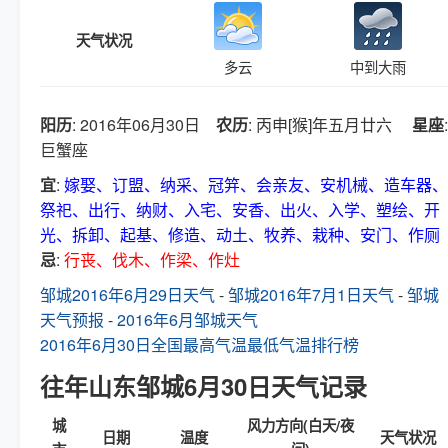
天气状况
多云
中到大雨
阳历
: 2016年06月30日
农历
: 丙申[猴]年五月廿六
星座
:
巨蟹座
宜
:
嫁娶、订盟、纳采、冠笄、会亲友、安机械、造车器、
祭祀、出行、纳财、入宅、安香、出火、入学、塑绘、开
光、拆卸、起基、修造、动土、牧养、栽种、安门、作厕
忌
:
行丧、伐木、作梁、作灶
邹城2016年6月29日天气
-
邹城2016年7月1日天气
-
邹城
天气预报
-
2016年6月邹城天气
2016年6月30日全国最高气温最低气温排行榜
往年山东邹城6月30日天气记录
城
风力方向(白天/夜
日期
温度
天气状况