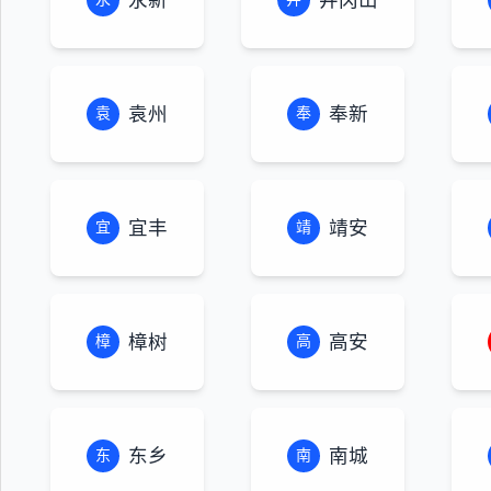
袁州
奉新
袁
奉
宜丰
靖安
宜
靖
樟树
高安
樟
高
东乡
南城
东
南