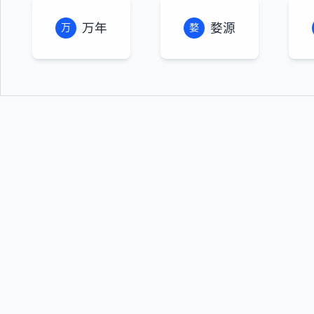
万年
婺源
万
婺