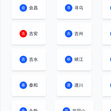
会昌
寻乌
会
寻
吉安
吉州
吉
吉
吉水
峡江
吉
峡
泰和
遂川
泰
遂
永新
井冈山
永
井