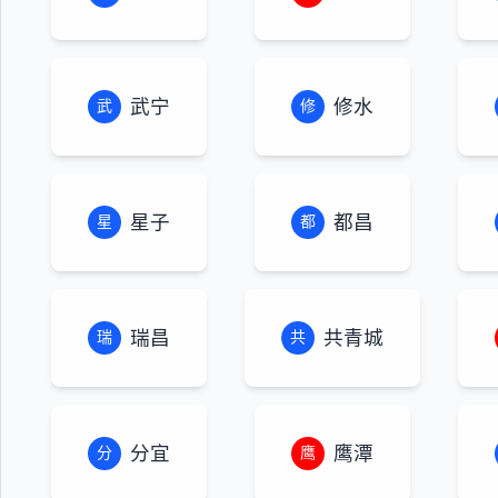
武宁
修水
武
修
星子
都昌
星
都
瑞昌
共青城
瑞
共
分宜
鹰潭
分
鹰