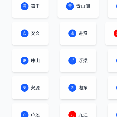
湾里
青山湖
湾
青
安义
进贤
安
进
珠山
浮梁
珠
浮
安源
湘东
安
湘
芦溪
九江
芦
九