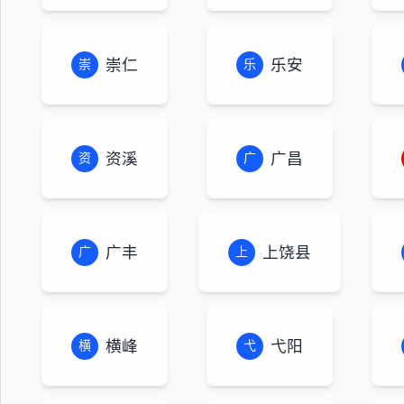
崇仁
乐安
崇
乐
资溪
广昌
资
广
广丰
上饶县
广
上
横峰
弋阳
横
弋