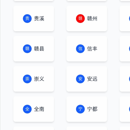
贵溪
赣州
贵
赣
赣县
信丰
赣
信
崇义
安远
崇
安
全南
宁都
全
宁